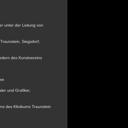
r unter der Leitung von
raunstein, Siegsdorf ,
edern des Kunstvereins
See
ler und Grafiker,
ums des Klinikums Traunstein