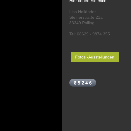
Hier finden Sie mich
Lisa Holländer
Steinerstraße 21a
83349 Palling
Tel: 08629 - 9874 355
Fotos -Ausstellungen